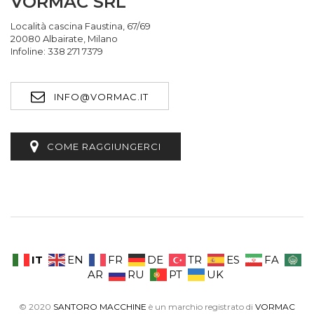
VORMAC SRL
Località cascina Faustina, 67/69
20080 Albairate, Milano
Infoline: 338 271 7379
INFO@VORMAC.IT
COME RAGGIUNGERCI
IT
EN
FR
DE
TR
ES
FA
AR
RU
PT
UK
© 2020
SANTORO MACCHINE
è un marchio registrato di
VORMAC