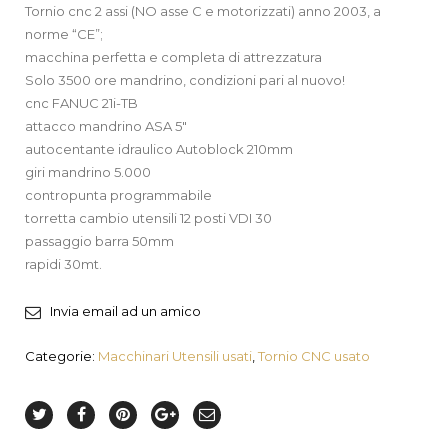
Tornio cnc 2 assi (NO asse C e motorizzati) anno 2003, a
norme “CE”;
macchina perfetta e completa di attrezzatura
Solo 3500 ore mandrino, condizioni pari al nuovo!
cnc FANUC 21i-TB
attacco mandrino ASA 5″
autocentante idraulico Autoblock 210mm
giri mandrino 5.000
contropunta programmabile
torretta cambio utensili 12 posti VDI 30
passaggio barra 50mm
rapidi 30mt.
Invia email ad un amico
Categorie:
Macchinari Utensili usati
,
Tornio CNC usato