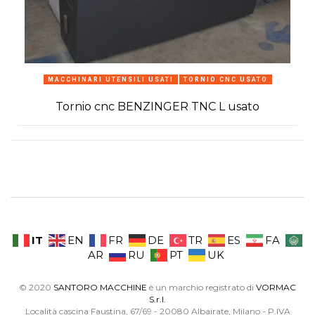
MACCHINARI UTENSILI USATI
TORNIO CNC USATO
Tornio cnc BENZINGER TNC L usato
IT
EN
FR
DE
TR
ES
FA
AR
RU
PT
UK
© 2020
SANTORO MACCHINE
è un marchio registrato di
VORMAC
S.r.l.
Località cascina Faustina, 67/69 - 20080 Albairate, Milano - P.IVA