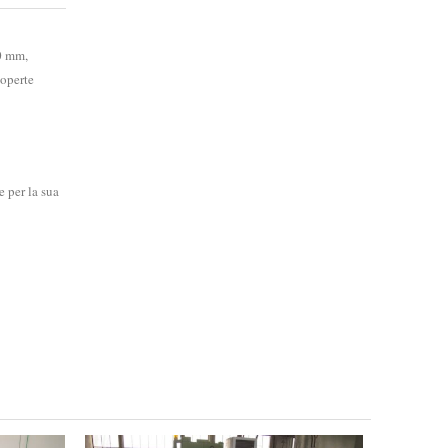
0 mm,
coperte
e per la sua