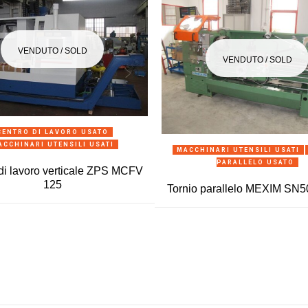
VENDUTO / SOLD
VENDUTO / SOLD
ANTEPRIMA
CENTRO DI LAVORO USATO
ACCHINARI UTENSILI USATI
ANTEPRIMA
MACCHINARI UTENSILI USATI
PARALLELO USATO
di lavoro verticale ZPS MCFV
125
Tornio parallelo MEXIM SN5