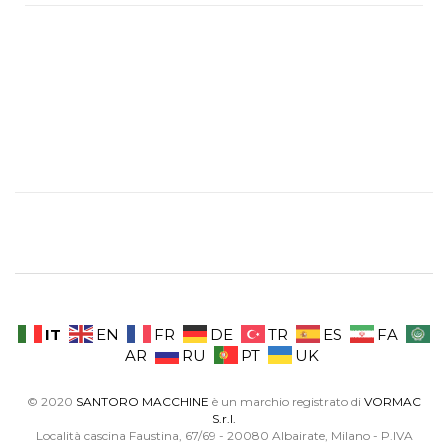
IT
EN
FR
DE
TR
ES
FA
AR
RU
PT
UK
© 2020
SANTORO MACCHINE
è un marchio registrato di
VORMAC
S.r.l.
Località cascina Faustina, 67/69 - 20080 Albairate, Milano - P.IVA