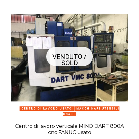
VENDUTO /
SOLD
CENTRO DI LAVORO USATO
MACCHINARI UTENSILI
USATI
Centro di lavoro verticale MIND DART 800A
cnc FANUC usato