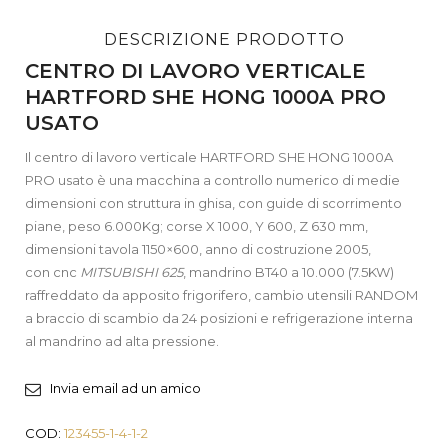
DESCRIZIONE PRODOTTO
CENTRO DI LAVORO VERTICALE
HARTFORD SHE HONG 1000A PRO
USATO
Il centro di lavoro verticale HARTFORD SHE HONG 1000A
PRO usato è una macchina a controllo numerico di medie
dimensioni con struttura in ghisa, con guide di scorrimento
piane, peso 6.000Kg; corse X 1000, Y 600, Z 630 mm,
dimensioni tavola 1150×600, anno di costruzione 2005,
con cnc
MITSUBISHI 625
, mandrino BT40 a 10.000 (7.5KW)
raffreddato da apposito frigorifero, cambio utensili RANDOM
a braccio di scambio da 24 posizioni e refrigerazione interna
al mandrino ad alta pressione.
Invia email ad un amico
COD:
123455-1-4-1-2