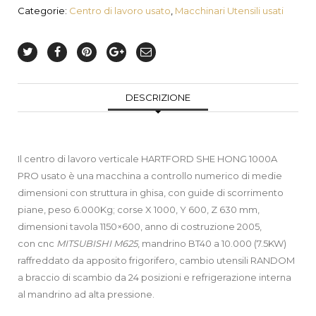
Categorie:
Centro di lavoro usato
,
Macchinari Utensili usati
DESCRIZIONE
Il centro di lavoro verticale HARTFORD SHE HONG 1000A
PRO usato è una macchina a controllo numerico di medie
dimensioni con struttura in ghisa, con guide di scorrimento
piane, peso 6.000Kg; corse X 1000, Y 600, Z 630 mm,
dimensioni tavola 1150×600, anno di costruzione 2005,
con cnc
MITSUBISHI M625
, mandrino BT40 a 10.000 (7.5KW)
raffreddato da apposito frigorifero, cambio utensili RANDOM
a braccio di scambio da 24 posizioni e refrigerazione interna
al mandrino ad alta pressione.