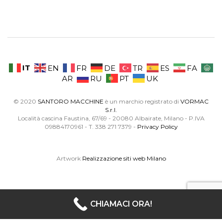
IT
EN
FR
DE
TR
ES
FA
AR
RU
PT
UK
© 2020
SANTORO MACCHINE
è un marchio registrato di
VORMAC
S.r.l.
Località cascina Faustina, 67/69 - 20080 Albairate, Milano - P.IVA
09884170961 - T. 338 271 7379 -
Privacy Policy
Artwork
Realizzazione siti web Milano
CHIAMACI ORA!