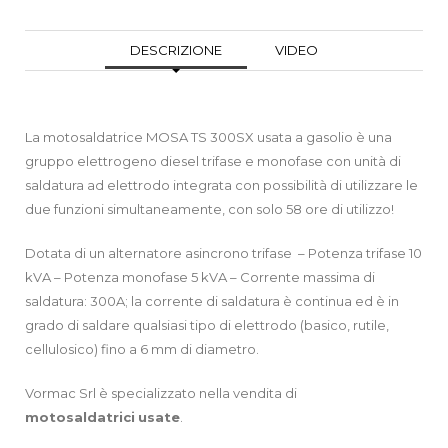
DESCRIZIONE
VIDEO
La motosaldatrice MOSA TS 300SX usata a gasolio è una
gruppo elettrogeno diesel trifase e monofase con unità di
saldatura ad elettrodo integrata con possibilità di utilizzare le
due funzioni simultaneamente, con solo 58 ore di utilizzo!
Dotata di un alternatore asincrono trifase – Potenza trifase 10
kVA – Potenza monofase 5 kVA – Corrente massima di
saldatura: 300A; la corrente di saldatura è continua ed è in
grado di saldare qualsiasi tipo di elettrodo (basico, rutile,
cellulosico) fino a 6 mm di diametro.
Vormac Srl è specializzato nella vendita di
motosaldatrici
usate
.