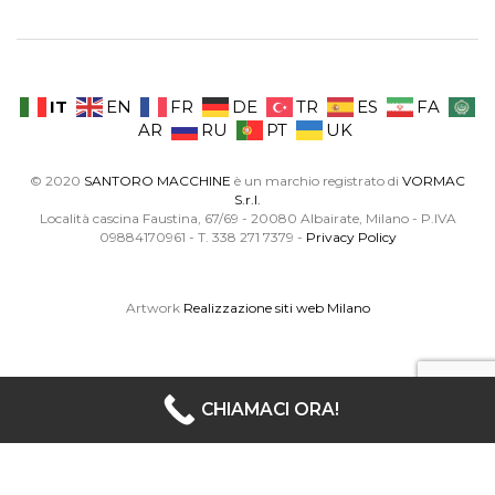
IT
EN
FR
DE
TR
ES
FA
AR
RU
PT
UK
© 2020
SANTORO MACCHINE
è un marchio registrato di
VORMAC
S.r.l.
Località cascina Faustina, 67/69 - 20080 Albairate, Milano - P.IVA
09884170961 - T. 338 271 7379 -
Privacy Policy
Artwork
Realizzazione siti web Milano
CHIAMACI ORA!