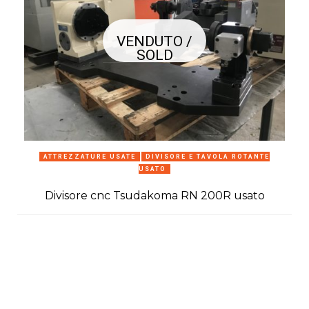
VENDUTO /
SOLD
ATTREZZATURE USATE
DIVISORE E TAVOLA ROTANTE
USATO
C
Divisore cnc Tsudakoma RN 200R usato