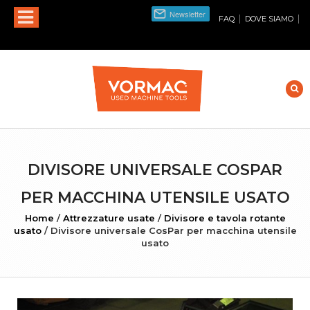
|
|
FAQ
DOVE SIAMO
DIVISORE UNIVERSALE COSPAR
PER MACCHINA UTENSILE USATO
Home
/
Attrezzature usate
/
Divisore e tavola rotante
usato
/
Divisore universale CosPar per macchina utensile
usato
INGRANDISCI FOTO