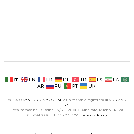
IT
EN
FR
DE
TR
ES
FA
AR
RU
PT
UK
© 2020
SANTORO MACCHINE
è un marchio registrato di
VORMAC
S.r.l.
Località cascina Faustina, 67/69 - 20080 Albairate, Milano - P.IVA
09884170961 - T. 338 271 7379 -
Privacy Policy