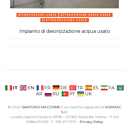
ATTREZZATURE USATE
ATTREZZATURE VARIE USATE
ELETTROEROSIONE USATA
Impianto di deionizzazione acqua usato
IT
EN
FR
DE
TR
ES
FA
AR
RU
PT
UK
© 2020
SANTORO MACCHINE
è un marchio registrato di
VORMAC
S.r.l.
Località cascina Faustina, 67/69 - 20080 Albairate, Milano - P.IVA
09884170961 - T. 338 271 7379 -
Privacy Policy