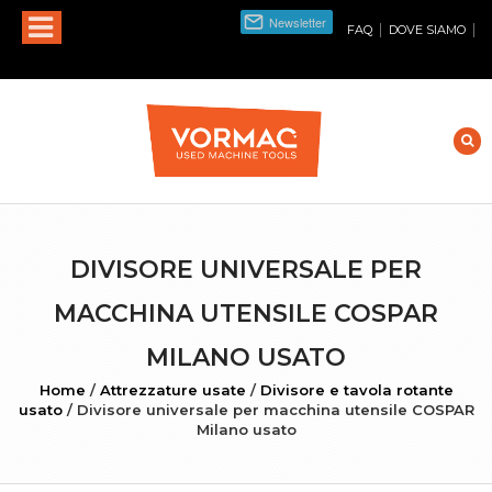
|
|
FAQ
DOVE SIAMO
DIVISORE UNIVERSALE PER
MACCHINA UTENSILE COSPAR
MILANO USATO
Home
/
Attrezzature usate
/
Divisore e tavola rotante
usato
/
Divisore universale per macchina utensile COSPAR
Milano usato
INGRANDISCI FOTO