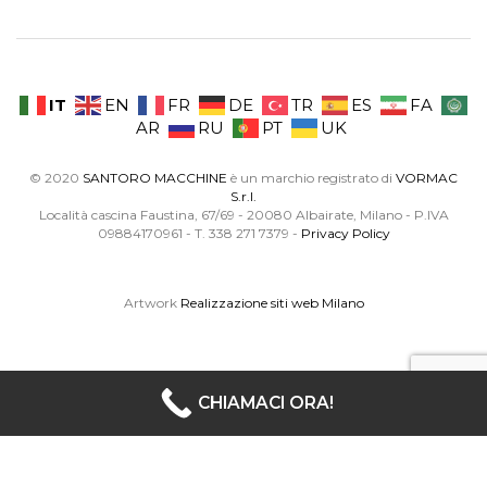
IT
EN
FR
DE
TR
ES
FA
AR
RU
PT
UK
© 2020
SANTORO MACCHINE
è un marchio registrato di
VORMAC
S.r.l.
Località cascina Faustina, 67/69 - 20080 Albairate, Milano - P.IVA
09884170961 - T. 338 271 7379 -
Privacy Policy
Artwork
Realizzazione siti web Milano
CHIAMACI ORA!