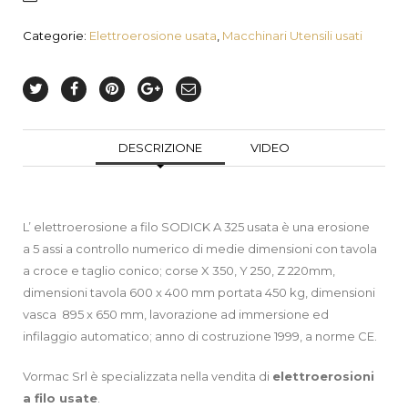
Categorie:
Elettroerosione usata
,
Macchinari Utensili usati
DESCRIZIONE
VIDEO
L’ elettroerosione a filo SODICK A 325 usata è una erosione
a 5 assi a controllo numerico di medie dimensioni con tavola
a croce e taglio conico; corse X 350, Y 250, Z 220mm,
dimensioni tavola 600 x 400 mm portata 450 kg, dimensioni
vasca 895 x 650 mm, lavorazione ad immersione ed
infilaggio automatico; anno di costruzione 1999, a norme CE.
Vormac Srl è specializzata nella vendita di
elettroerosioni
a filo
usate
.