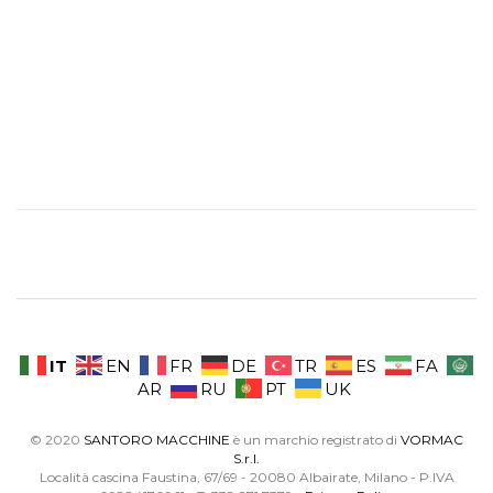
IT
EN
FR
DE
TR
ES
FA
AR
RU
PT
UK
© 2020
SANTORO MACCHINE
è un marchio registrato di
VORMAC
S.r.l.
Località cascina Faustina, 67/69 - 20080 Albairate, Milano - P.IVA