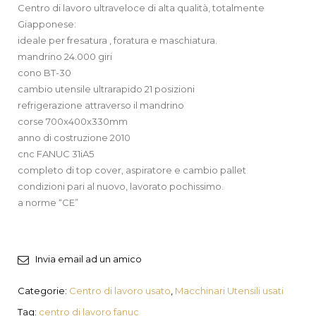
Centro di lavoro ultraveloce di alta qualità, totalmente
Giapponese:
ideale per fresatura , foratura e maschiatura.
mandrino 24.000 giri
cono BT-30
cambio utensile ultrarapido 21 posizioni
refrigerazione attraverso il mandrino
corse 700x400x330mm
anno di costruzione 2010
cnc FANUC 31iA5
completo di top cover, aspiratore e cambio pallet
condizioni pari al nuovo, lavorato pochissimo.
a norme “CE”
Invia email ad un amico
Categorie:
Centro di lavoro usato
,
Macchinari Utensili usati
Tag:
centro di lavoro fanuc