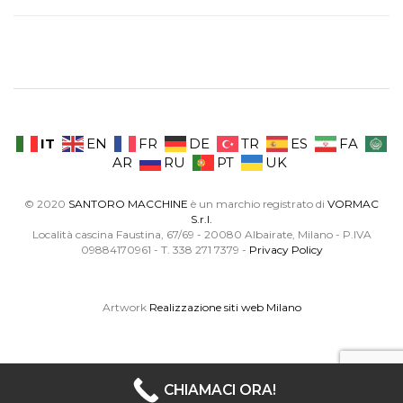
IT
EN
FR
DE
TR
ES
FA
AR
RU
PT
UK
© 2020
SANTORO MACCHINE
è un marchio registrato di
VORMAC
S.r.l.
Località cascina Faustina, 67/69 - 20080 Albairate, Milano - P.IVA
09884170961 - T. 338 271 7379 -
Privacy Policy
Artwork
Realizzazione siti web Milano
CHIAMACI ORA!