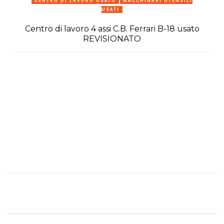
CENTRO DI LAVORO USATO
MACCHINARI UTENSILI
USATI
Centro di lavoro 4 assi C.B. Ferrari B-18 usato
REVISIONATO