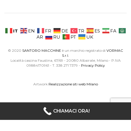
IT
EN
FR
DE
TR
ES
FA
AR
RU
PT
UK
© 2020
SANTORO MACCHINE
è un marchio registrato di
VORMAC
S.r.l.
Località cascina Faustina, 67/69 - 20080 Albairate, Milano - P.IVA
09884170961 - T. 338 271 7379 -
Privacy Policy
Artwork
Realizzazione siti web Milano
CHIAMACI ORA!