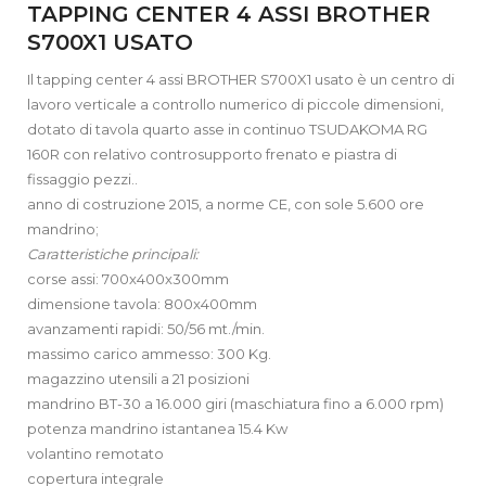
TAPPING CENTER 4 ASSI BROTHER
S700X1 USATO
Il tapping center 4 assi BROTHER S700X1 usato è un centro di
lavoro verticale a controllo numerico di piccole dimensioni,
dotato di tavola quarto asse in continuo TSUDAKOMA RG
160R con relativo controsupporto frenato e piastra di
fissaggio pezzi..
anno di costruzione 2015, a norme CE, con sole 5.600 ore
mandrino;
Caratteristiche principali:
corse assi: 700x400x300mm
dimensione tavola: 800x400mm
avanzamenti rapidi: 50/56 mt./min.
massimo carico ammesso: 300 Kg.
magazzino utensili a 21 posizioni
mandrino BT-30 a 16.000 giri (maschiatura fino a 6.000 rpm)
potenza mandrino istantanea 15.4 Kw
volantino remotato
copertura integrale