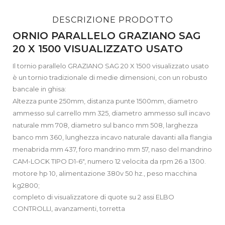
DESCRIZIONE PRODOTTO
ORNIO PARALLELO GRAZIANO SAG
20 X 1500 VISUALIZZATO USATO
Il tornio parallelo GRAZIANO SAG 20 X 1500 visualizzato usato
è un tornio tradizionale di medie dimensioni, con un robusto
bancale in ghisa:
Altezza punte 250mm, distanza punte 1500mm, diametro
ammesso sul carrello mm 325, diametro ammesso sull incavo
naturale mm 708, diametro sul banco mm 508, larghezza
banco mm 360, lunghezza incavo naturale davanti alla flangia
menabrida mm 437, foro mandrino mm 57, naso del mandrino
CAM-LOCK TIPO D1-6″, numero 12 velocita da rpm 26 a 1300.
motore hp 10, alimentazione 380v 50 hz., peso macchina
kg2800;
completo di visualizzatore di quote su 2 assi ELBO
CONTROLLI, avanzamenti, torretta