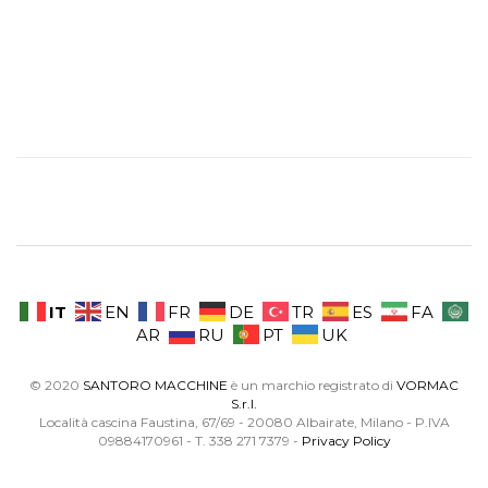
IT
EN
FR
DE
TR
ES
FA
AR
RU
PT
UK
© 2020
SANTORO MACCHINE
è un marchio registrato di
VORMAC
S.r.l.
Località cascina Faustina, 67/69 - 20080 Albairate, Milano - P.IVA
09884170961 - T. 338 271 7379 -
Privacy Policy