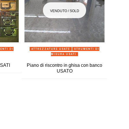
VENDUTO / SOLD
ANTEPRIMA
ENTI DI
ATTREZZATURE USATE
STRUMENTI DI
MA
MISURA USATI
MULETT
USATI
Piano di riscontro in ghisa con banco
Carrel
USATO