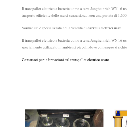
Il transpallet elettrico a batteria uomo a terra Jungheinrich WN 16 
trasporto efficiente delle merci senza sforzo, con una portata di 1.
carrelli elettrici usati
Vormac Srl è specializzata nella vendita di
.
Il transpallet elettrico a batteria uomo a terra Jungheinrich WN 16 u
specialmente utilizzato in ambienti piccoli, dove comunque si richie
Contattaci per informazioni sul transpallet elettrico usato