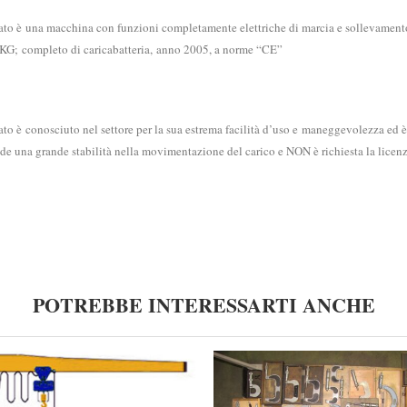
usato è una macchina con funzioni completamente elettriche di marcia e sollevament
600KG; completo di caricabatteria, anno 2005, a norme “CE”
sato è conosciuto nel settore per la sua estrema facilità d’uso e maneggevolezza ed è
de una grande stabilità nella movimentazione del carico e NON è richiesta la licenz
POTREBBE INTERESSARTI ANCHE