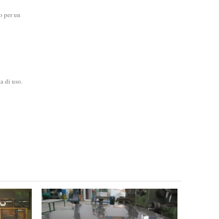
o per un
a di uso.