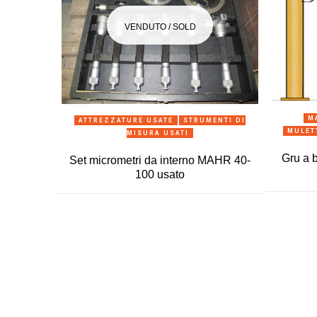
VENDUTO / SOLD
ANTEPRIMA
M
ATTREZZATURE USATE
STRUMENTI DI
MULET
MISURA USATI
Gru a 
Set micrometri da interno MAHR 40-
100 usato