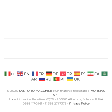
IT
EN
FR
DE
TR
ES
FA
AR
RU
PT
UK
© 2020
SANTORO MACCHINE
è un marchio registrato di
VORMAC
S.r.l.
Località cascina Faustina, 67/69 - 20080 Albairate, Milano - P.IVA
09884170961 - T. 338 271 7379 -
Privacy Policy