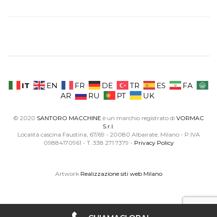
IT
EN
FR
DE
TR
ES
FA
AR
RU
PT
UK
© 2020
SANTORO MACCHINE
è un marchio registrato di
VORMAC
S.r.l.
Località cascina Faustina, 67/69 - 20080 Albairate, Milano - P.IVA
09884170961 - T. 338 271 7379 -
Privacy Policy
Artwork
Realizzazione siti web Milano