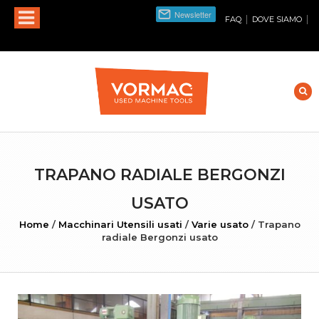
|
|
FAQ
DOVE SIAMO
TRAPANO RADIALE BERGONZI
USATO
Home
/
Macchinari Utensili usati
/
Varie usato
/
Trapano
radiale Bergonzi usato
INGRANDISCI FOTO