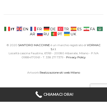
IT
EN
FR
DE
TR
ES
FA
AR
RU
PT
UK
© 2020
SANTORO MACCHINE
è un marchio registrato di
VORMAC
S.r.l.
Località cascina Faustina, 67/69 - 20080 Albairate, Milano - P.IVA
09884170961 - T. 338 271 7379 -
Privacy Policy
Artwork
Realizzazione siti web Milano
CHIAMACI ORA!