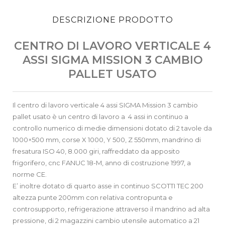
DESCRIZIONE PRODOTTO
CENTRO DI LAVORO VERTICALE 4
ASSI SIGMA MISSION 3 CAMBIO
PALLET USATO
Il centro di lavoro verticale 4 assi SIGMA Mission 3 cambio
pallet usato è un centro di lavoro a 4 assi in continuo a
controllo numerico di medie dimensioni dotato di 2 tavole da
1000×500 mm, corse X 1000, Y 500, Z 550mm, mandrino di
fresatura ISO 40, 8.000 giri, raffreddato da apposito
frigorifero, cnc FANUC 18-M, anno di costruzione 1997, a
norme CE.
E’ inoltre dotato di quarto asse in continuo SCOTTI TEC 200
altezza punte 200mm con relativa contropunta e
controsupporto, refrigerazione attraverso il mandrino ad alta
pressione, di 2 magazzini cambio utensile automatico a 21