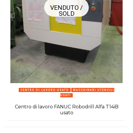
VENDUTO /
SOLD
C
CENTRO DI LAVORO USATO
MACCHINARI UTENSILI
USATI
Centro di lavoro FANUC Robodrill Alfa T14iB
usato