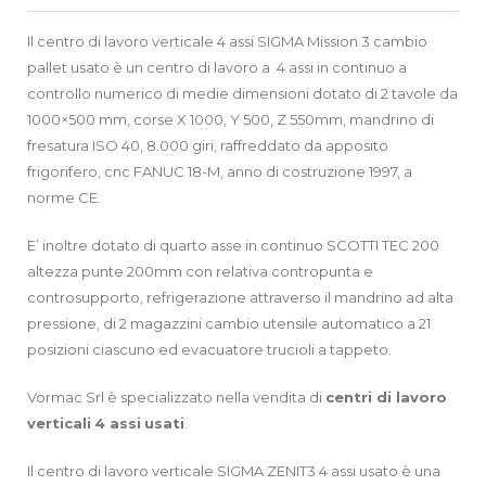
Il centro di lavoro verticale 4 assi SIGMA Mission 3 cambio
pallet usato è un centro di lavoro a 4 assi in continuo a
controllo numerico di medie dimensioni dotato di 2 tavole da
1000×500 mm, corse X 1000, Y 500, Z 550mm, mandrino di
fresatura ISO 40, 8.000 giri, raffreddato da apposito
frigorifero, cnc FANUC 18-M, anno di costruzione 1997, a
norme CE.
E’ inoltre dotato di quarto asse in continuo SCOTTI TEC 200
altezza punte 200mm con relativa contropunta e
controsupporto, refrigerazione attraverso il mandrino ad alta
pressione, di 2 magazzini cambio utensile automatico a 21
posizioni ciascuno ed evacuatore trucioli a tappeto.
Vormac Srl è specializzato nella vendita di
centri di lavoro
verticali
4 assi
usati
.
Il centro di lavoro verticale SIGMA ZENIT3 4 assi usato è una