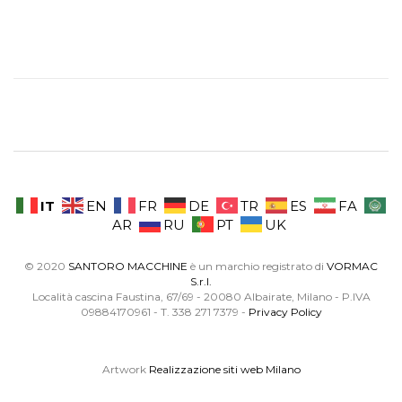
IT
EN
FR
DE
TR
ES
FA
AR
RU
PT
UK
© 2020
SANTORO MACCHINE
è un marchio registrato di
VORMAC
S.r.l.
Località cascina Faustina, 67/69 - 20080 Albairate, Milano - P.IVA
09884170961 - T. 338 271 7379 -
Privacy Policy
Artwork
Realizzazione siti web Milano