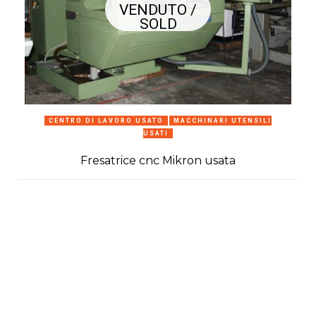
VENDUTO /
SOLD
CENTRO DI LAVORO USATO
MACCHINARI UTENSILI
USATI
Fresatrice cnc Mikron usata
C