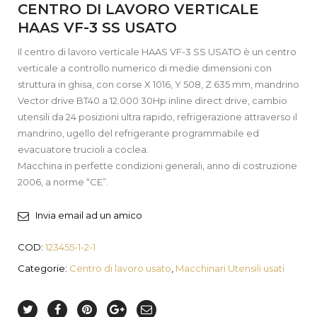
CENTRO DI LAVORO VERTICALE
HAAS VF-3 SS USATO
Il centro di lavoro verticale HAAS VF-3 SS USATO è un centro
verticale a controllo numerico di medie dimensioni con
struttura in ghisa, con corse X 1016, Y 508, Z 635 mm, mandrino
Vector drive BT40 a 12.000 30Hp inline direct drive, cambio
utensili da 24 posizioni ultra rapido, refrigerazione attraverso il
mandrino, ugello del refrigerante programmabile ed
evacuatore trucioli a coclea.
Macchina in perfette condizioni generali, anno di costruzione
2006, a norme “CE”.
Invia email ad un amico
COD:
123455-1-2-1
Categorie:
Centro di lavoro usato
,
Macchinari Utensili usati