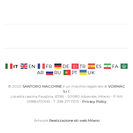
IT
EN
FR
DE
TR
ES
FA
AR
RU
PT
UK
© 2020
SANTORO MACCHINE
è un marchio registrato di
VORMAC
S.r.l.
Località cascina Faustina, 67/69 - 20080 Albairate, Milano - P.IVA
09884170961 - T. 338 271 7379 -
Privacy Policy
Artwork
Realizzazione siti web Milano