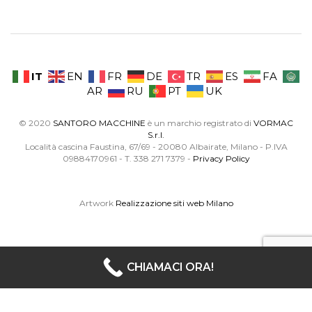
IT
EN
FR
DE
TR
ES
FA
AR
RU
PT
UK
© 2020
SANTORO MACCHINE
è un marchio registrato di
VORMAC
S.r.l.
Località cascina Faustina, 67/69 - 20080 Albairate, Milano - P.IVA
09884170961 - T. 338 271 7379 -
Privacy Policy
Artwork
Realizzazione siti web Milano
CHIAMACI ORA!