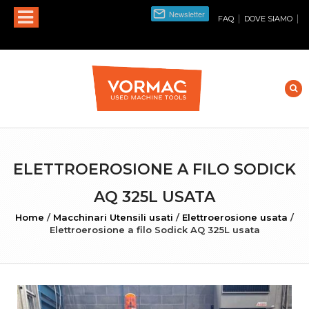
|
|
FAQ
DOVE SIAMO
ELETTROEROSIONE A FILO SODICK
AQ 325L USATA
Home
/
Macchinari Utensili usati
/
Elettroerosione usata
/
Elettroerosione a filo Sodick AQ 325L usata
INGRANDISCI FOTO