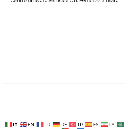
Centro di lavoro verticale C.B. Ferrari A-15 usato
IT
EN
FR
DE
TR
ES
FA