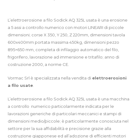
L’elettroerosione a filo Sodick AQ 325L usata è una erosione
a 5 assi a controllo numerico con motori LINEARI di piccole
dimensioni; corse X 350, Y 250, Z 220mm, dimensioni tavola
600x400mm portata massima 450kg, dimensioni pezzo
895×650 mm, completa di infilaggio automatico del filo,
frigorifero, lavorazione ad immersione e tritafilo; anno di
costruzione 2000, a norme CE.
Vormac Srl è specializzata nella vendita di
elettroerosioni
a filo
usate
.
L’elettroerosione a filo Sodick AQ 325L usata è una macchina
a controllo numerico particolarmente indicata per le
lavorazioni generiche di particolari meccanici e stampi di
dimensioni medio/piccole; è particolarmente conosciuta nel
settore per la sua affidabilità e precisione grazie alla
costruzione giapponese ed all’adozione di efficienti motori