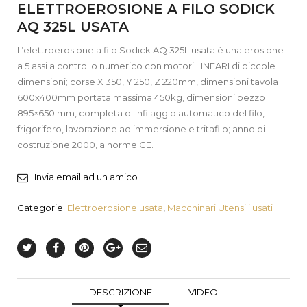
ELETTROEROSIONE A FILO SODICK
AQ 325L USATA
L’elettroerosione a filo Sodick AQ 325L usata è una erosione
a 5 assi a controllo numerico con motori LINEARI di piccole
dimensioni; corse X 350, Y 250, Z 220mm, dimensioni tavola
600x400mm portata massima 450kg, dimensioni pezzo
895×650 mm, completa di infilaggio automatico del filo,
frigorifero, lavorazione ad immersione e tritafilo; anno di
costruzione 2000, a norme CE.
Invia email ad un amico
Categorie:
Elettroerosione usata
,
Macchinari Utensili usati
DESCRIZIONE
VIDEO