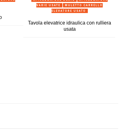
VARIE USATE
MULETTO CARRELLO
ELEVATORE USATO
o
Tavola elevatrice idraulica con rulliera
usata