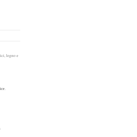
ici, legno e
ice.
n