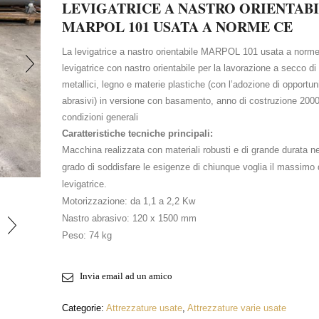
LEVIGATRICE A NASTRO ORIENTAB
MARPOL 101 USATA A NORME CE
La levigatrice a nastro orientabile MARPOL 101 usata a norm
levigatrice con nastro orientabile per la lavorazione a secco di 
metallici, legno e materie plastiche (con l’adozione di opportuni
abrasivi) in versione con basamento, anno di costruzione 2000
condizioni generali
Caratteristiche tecniche principali:
Macchina realizzata con materiali robusti e di grande durata ne
INGRANDISCI FOTO
grado di soddisfare le esigenze di chiunque voglia il massimo
levigatrice.
Motorizzazione: da 1,1 a 2,2 Kw
Nastro abrasivo: 120 x 1500 mm
Peso: 74 kg
Invia email ad un amico
Categorie:
Attrezzature usate
,
Attrezzature varie usate