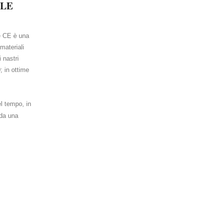
ILE
e CE è una
materiali
 nastri
; in ottime
l tempo, in
INGRANDISCI FOTO
 da una