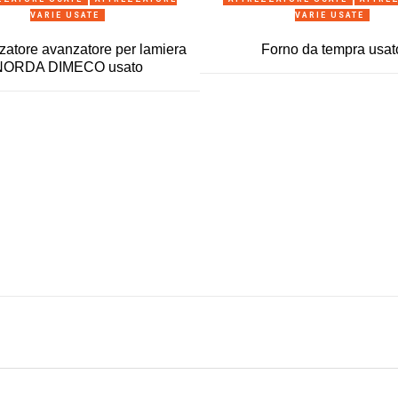
VARIE USATE
VARIE USATE
zatore avanzatore per lamiera
Forno da tempra usat
NORDA DIMECO usato