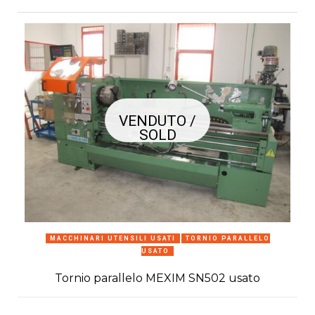
VENDUTO /
SOLD
MACCHINARI UTENSILI USATI
TORNIO PARALLELO
USATO
Tornio parallelo MEXIM SN502 usato