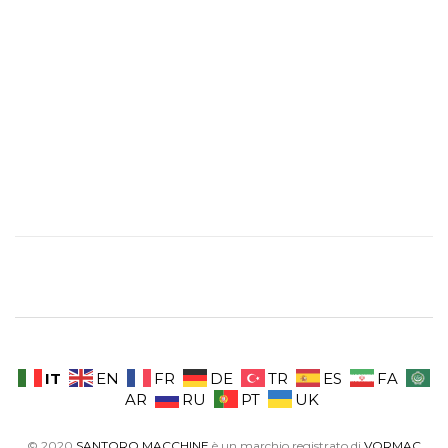
IT
EN
FR
DE
TR
ES
FA
AR
RU
PT
UK
© 2020
SANTORO MACCHINE
è un marchio registrato di
VORMAC