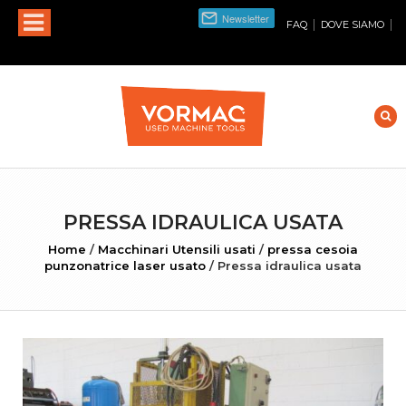
|
|
FAQ
DOVE SIAMO
PRESSA IDRAULICA USATA
Home
/
Macchinari Utensili usati
/
pressa cesoia
punzonatrice laser usato
/
Pressa idraulica usata
INGRANDISCI FOTO