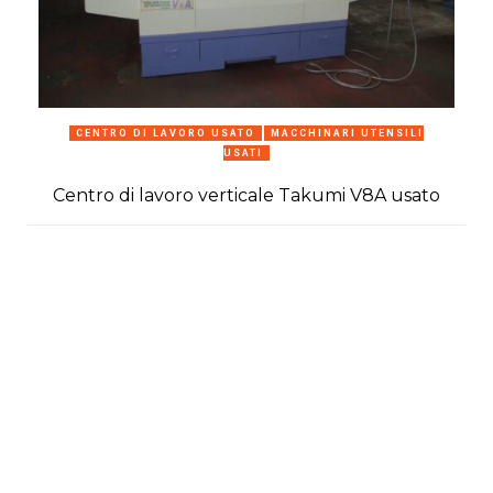
CENTRO DI LAVORO USATO
MACCHINARI UTENSILI
USATI
Centro di lavoro verticale Takumi V8A usato
C