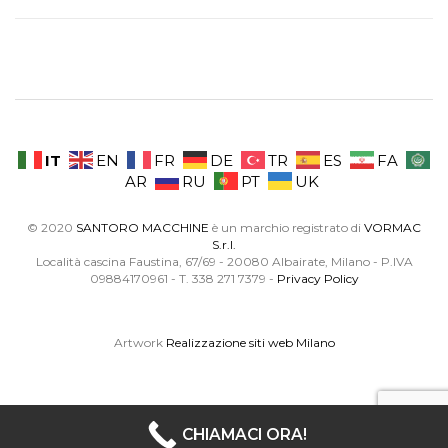
IT
EN
FR
DE
TR
ES
FA
AR
RU
PT
UK
© 2020
SANTORO MACCHINE
è un marchio registrato di
VORMAC
S.r.l.
Località cascina Faustina, 67/69 - 20080 Albairate, Milano - P.IVA
09884170961 - T. 338 271 7379 -
Privacy Policy
Artwork
Realizzazione siti web Milano
CHIAMACI ORA!