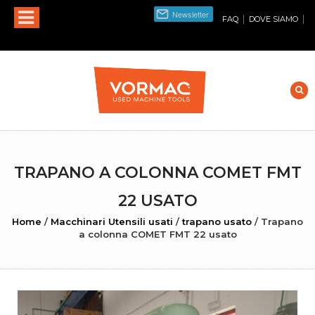
|
|
FAQ
DOVE SIAMO
TRAPANO A COLONNA COMET FMT
22 USATO
Home
/
Macchinari Utensili usati
/
trapano usato
/
Trapano
a colonna COMET FMT 22 usato
INGRANDISCI FOTO