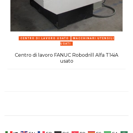
CENTRO DI LAVORO USATO
MACCHINARI UTENSILI
USATI
Centro di lavoro FANUC Robodrill Alfa T14iA
usato