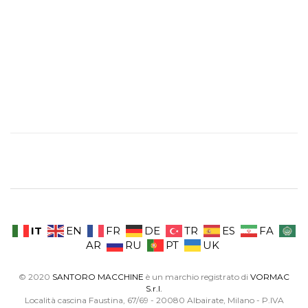
IT
EN
FR
DE
TR
ES
FA
AR
RU
PT
UK
© 2020
SANTORO MACCHINE
è un marchio registrato di
VORMAC
S.r.l.
Località cascina Faustina, 67/69 - 20080 Albairate, Milano - P.IVA