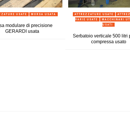
ANTEPRIMA
ANTEPRIMA
ZZATURE USATE
MORSA USATA
ATTREZZATURE USATE
ATTRE
VARIE USATE
MACCHINARI UT
sa modulare di precisione
USATI
GERARDI usata
Serbatoio verticale 500 litri 
compressa usato