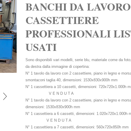
BANCHI DA LAVORO
CASSETTIERE
PROFESSIONALI LI
USATI
Sono disponibili vari modelli, serie blu, materiale come da foto
INGRANDISCI FOTO
da destra dalla immagine di copertina:
N° 1 tavolo da lavoro con 2 cassettiere, piano in legno e morsa
smontaconi taglia 40, dimensioni: 1530x830x900h mm
N° 1 cassettiera a 10 cassetti, dimensioni: 720x720x
V E N D U T A
N° 1 tavolo da lavoro con 2 cassettiere, piano in legno e morsa
dimensioni: 1530x830x900h mm
N° 1 cassettiera a 6 cassetti, dimensioni: 1.020x720
V E N D U T A
N° 1 cassettiera a 7 cassetti, dimensioni: 560x720x850h mm