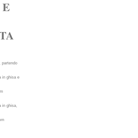
 E
STA
INGRANDISCI FOTO
, partendo
 in ghisa e
1.000h mm
 in ghisa,
x1.000h mm