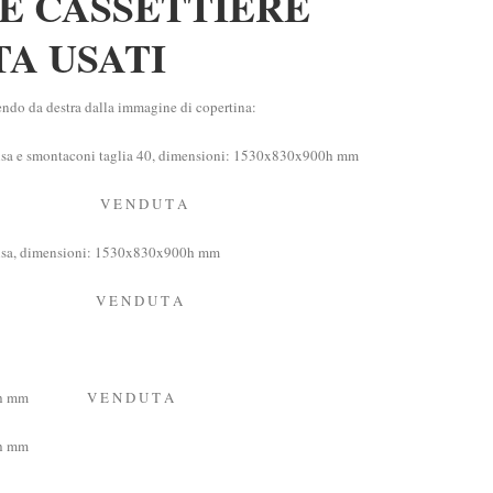
E CASSETTIERE
TA USATI
tendo da destra dalla immagine di copertina:
 ghisa e smontaconi taglia 40, dimensioni: 1530x830x900h mm
x1.000h mm V E N D U T A
 ghisa, dimensioni: 1530x830x900h mm
x1.000h mm V E N D U T A
x720x850h mm V E N D U T A
0h mm