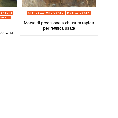
ANTEPRIMA
ZZATURE
ATTREZZATURE USATE
MORSA USATA
ATT
ENSILI
Morsa di precisione a chiusura rapida
Coni BT
per rettifica usata
per aria