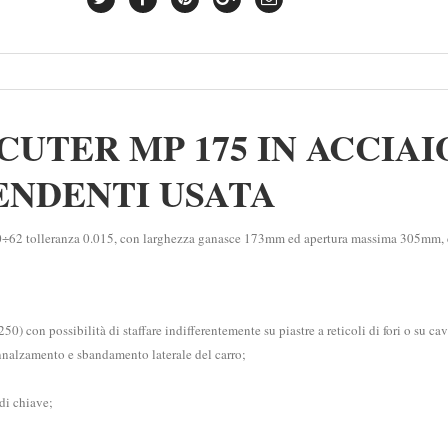
UTER MP 175 IN ACCIAI
ENDENTI USATA
0÷62 tolleranza 0.015, con larghezza ganasce 173mm ed apertura massima 305mm,
0) con possibilità di staffare indifferentemente su piastre a reticoli di fori o su cav
nnalzamento e sbandamento laterale del carro;
di chiave;