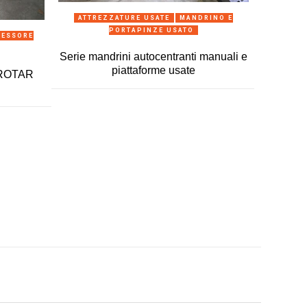
ANTEPRIMA
ATTREZZATURE USATE
MANDRINO E
PORTAPINZE USATO
ESSORE
Serie mandrini autocentranti manuali e
piattaforme usate
I ROTAR
ATTRE
VARIE 
Essic
mater