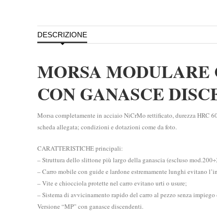
DESCRIZIONE
MORSA MODULARE C
CON GANASCE DISC
Morsa completamente in acciaio NiCrMo rettificato, durezza HRC 6
scheda allegata; condizioni e dotazioni come da foto.
CARATTERISTICHE principali:
– Struttura dello slittone più largo della ganascia (escluso mod.200÷25
– Carro mobile con guide e lardone estremamente lunghi evitano l’i
– Vite e chiocciola protette nel carro evitano urti o usure;
– Sistema di avvicinamento rapido del carro al pezzo senza impiego 
Versione “MP” con ganasce discendenti.