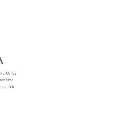
A
INGRANDISCI FOTO
 HRC 60÷62
 massima
 da foto.