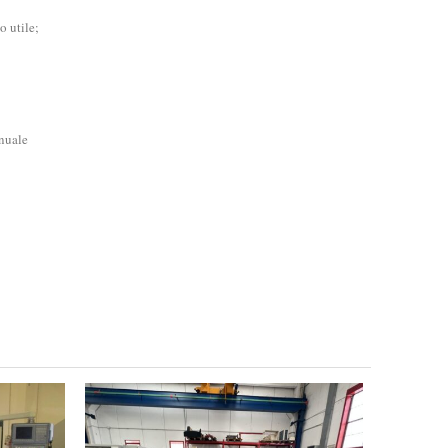
 utile;
anuale