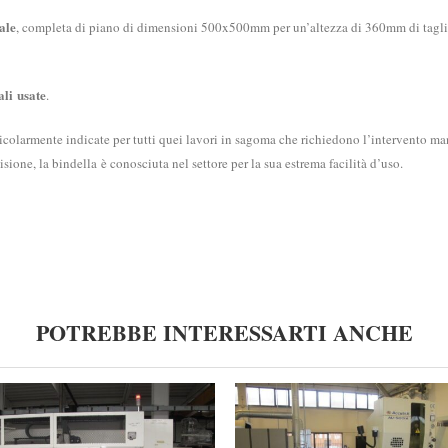
ale
, completa di piano di dimensioni 500x500mm per un’altezza di 360mm di taglio
ali
usate
.
ticolarmente indicate per tutti quei lavori in sagoma che richiedono l’intervento m
isione, la bindella è conosciuta nel settore per la sua estrema facilità d’uso.
POTREBBE INTERESSARTI ANCHE