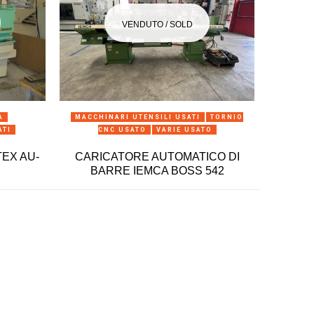
VENDUTO / SOLD
ANTEPRIMA
A
MACCHINARI UTENSILI USATI
TORNIO
C
ATI
CNC USATO
VARIE USATO
MA
UTEX AU-
CARICATORE AUTOMATICO DI
Centro
BARRE IEMCA BOSS 542