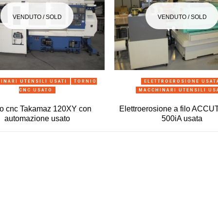
VENDUTO / SOLD
VENDUTO / SOLD
ANTEPRIMA
ANTEPRIMA
INARI UTENSILI USATI
TORNIO
ELETTROEROSIONE USAT
CNC USATO
MACCHINARI UTENSILI US
io cnc Takamaz 120XY con
Elettroerosione a filo ACC
automazione usato
500iA usata