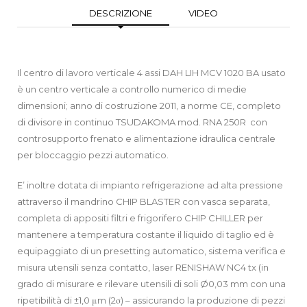
DESCRIZIONE
VIDEO
Il centro di lavoro verticale 4 assi DAH LIH MCV 1020 BA usato
è un centro verticale a controllo numerico di medie
dimensioni; anno di costruzione 2011, a norme CE, completo
di divisore in continuo TSUDAKOMA mod. RNA 250R con
controsupporto frenato e alimentazione idraulica centrale
per bloccaggio pezzi automatico.
E’ inoltre dotata di impianto refrigerazione ad alta pressione
attraverso il mandrino CHIP BLASTER con vasca separata,
completa di appositi filtri e frigorifero CHIP CHILLER per
mantenere a temperatura costante il liquido di taglio ed è
equipaggiato di un presetting automatico, sistema verifica e
misura utensili senza contatto, laser RENISHAW NC4 tx (in
grado di misurare e rilevare utensili di soli Ø0,03 mm con una
ripetibilità di ±1,0 μm (2σ) – assicurando la produzione di pezzi