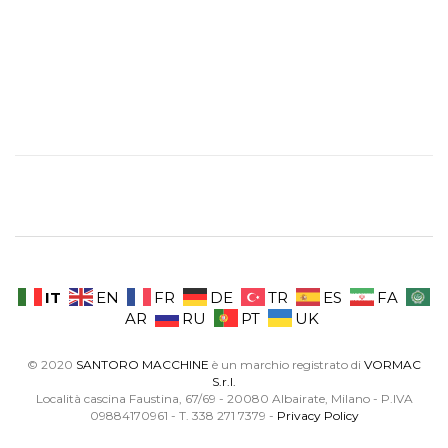
IT
EN
FR
DE
TR
ES
FA
AR
RU
PT
UK
© 2020
SANTORO MACCHINE
è un marchio registrato di
VORMAC
S.r.l.
Località cascina Faustina, 67/69 - 20080 Albairate, Milano - P.IVA
09884170961 - T. 338 271 7379 -
Privacy Policy