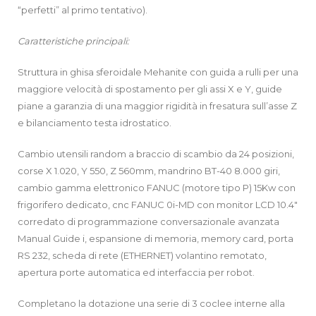
“perfetti” al primo tentativo).
Caratteristiche principali:
Struttura in ghisa sferoidale Mehanite con guida a rulli per una
maggiore velocità di spostamento per gli assi X e Y, guide
piane a garanzia di una maggior rigidità in fresatura sull’asse Z
e bilanciamento testa idrostatico.
Cambio utensili random a braccio di scambio da 24 posizioni,
corse X 1.020, Y 550, Z 560mm, mandrino BT-40 8.000 giri,
cambio gamma elettronico FANUC (motore tipo P) 15Kw con
frigorifero dedicato, cnc FANUC 0i-MD con monitor LCD 10.4″
corredato di programmazione conversazionale avanzata
Manual Guide i, espansione di memoria, memory card, porta
RS 232, scheda di rete (ETHERNET) volantino remotato,
apertura porte automatica ed interfaccia per robot.
Completano la dotazione una serie di 3 coclee interne alla