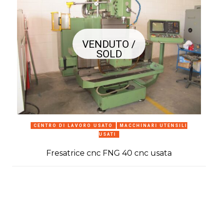
VENDUTO /
SOLD
CENTRO DI LAVORO USATO
MACCHINARI UTENSILI
USATI
Fresatrice cnc FNG 40 cnc usata
C