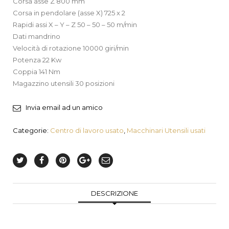
Corsa asse Z 800 mm
Corsa in pendolare (asse X) 725 x 2
Rapidi assi X – Y – Z 50 – 50 – 50 m/min
Dati mandrino
Velocità di rotazione 10000 giri/min
Potenza 22 Kw
Coppia 141 Nm
Magazzino utensili 30 posizioni
Invia email ad un amico
Categorie:
Centro di lavoro usato
,
Macchinari Utensili usati
DESCRIZIONE