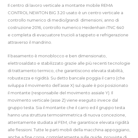
Il centro di lavoro verticale a montante mobile REMA
CONTROL NEWTON BIG 3.20 usato è un centro verticale a
controllo numerico di medio/grandi dimensioni, anno di
costruzione 2016, controllo numerico Heidenhain iTNC 640
e completa di evacuatore trucioli a tappeto e refrigerazione
attraverso il mandrino.
Il basamento è monoblocco e ben dimensionato,
elettrosaldato e stabilizzato grazie alle più recenti tecnologie
di trattamento termico, che garantiscono elevata stabilità,
robustezza e rigidità. Su detto bancale poggia il carro (che
sviluppa il movimento dell’asse X) sul quale è poi posizionato
il montante (responsabile del movimento assiale Y). Il
movimento verticale (asse Z) viene eseguito invece dal
gruppo testa. Sia il montante che il carro ed il gruppo testa
hanno una struttura termosimmetrica di nuova concezione,
attentamente studiata al FEM, che garantisce elevata rigidità
alle flessioni. Tutte le parti mobili della macchina appoggiano,
anche a fine corsa, completamente sulle guide, provviste di