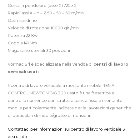
Corsa in pendolare (asse X) 725 x 2
Rapidi assi X – Y – Z 50 – 50 – 50 m/min
Dati mandrino
Velocità di rotazione 10000 giri/min
Potenza 22 Kw
Coppia 141 Nm
Magazzino utensili 30 posizioni
Vormac Srl è specializzata nella vendita di
centri di lavoro
verticali
usati
.
Il centro di lavoro verticale a montante mobile REMA
CONTROL NEWTON BIG 3.20 usato è una fresatrice a
controllo numerico con struttura banco fisso e montante
mobile particolarmente indicata per le lavorazioni generiche
di particolari di medie/grosse dimensioni.
Contattaci per informazioni sul centro di lavoro verticale 3
assi usato