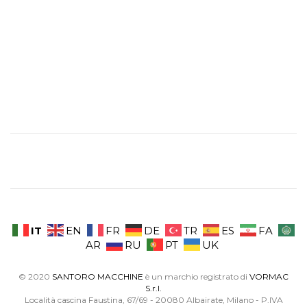
IT
EN
FR
DE
TR
ES
FA
AR
RU
PT
UK
© 2020
SANTORO MACCHINE
è un marchio registrato di
VORMAC
S.r.l.
Località cascina Faustina, 67/69 - 20080 Albairate, Milano - P.IVA