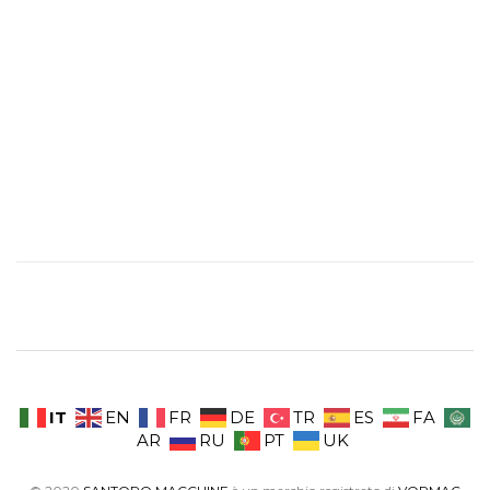
IT
EN
FR
DE
TR
ES
FA
AR
RU
PT
UK