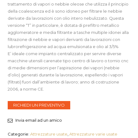
trattamento di vapori o nebbie oleose che utilizza il principio
della coalescenza ed è sono idoneo per filtrare le nebbie
derivate da lavorazioni con olio intero nebulizzato. Questa
versione “T” in particolare, è dotata di prefiltro metallico
agglomeratore e media filtrante a tasche multiple idonei alla
filtrazione di nebbie e vapori derivanti da lavorazioni con
lubrorefrigerazione ad acqua emulsionata e olio al 3/5%
E’ ideale come impianto centralizzato per servire diverse
macchine utensili carenate tipo centro di lavoro o tornio cnc
di medie dimensioni per l’aspirazione dei vapori (nebbie
d’olio) generati durante la lavorazione, espellendo i vapori
(filtrati) fuori dall’ambiente di lavoro; anno di costruzione
2006, a norme CE.
RICHIEDI UN PREVENTIVO
Invia email ad un amico
Categorie:
Attrezzature usate
,
Attrezzature varie usate