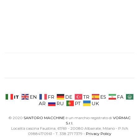
IT
EN
FR
DE
TR
ES
FA
AR
RU
PT
UK
© 2020
SANTORO MACCHINE
è un marchio registrato di
VORMAC
S.r.l.
Località cascina Faustina, 67/69 - 20080 Albairate, Milano - P.IVA
09884170961 - T. 338 271 7379 -
Privacy Policy