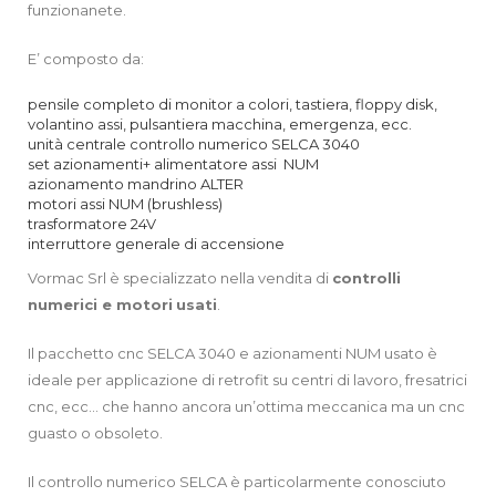
funzionanete.
E’ composto da:
pensile completo di monitor a colori, tastiera, floppy disk,
volantino assi, pulsantiera macchina, emergenza, ecc.
unità centrale controllo numerico SELCA 3040
set azionamenti+ alimentatore assi NUM
azionamento mandrino ALTER
motori assi NUM (brushless)
trasformatore 24V
interruttore generale di accensione
Vormac Srl è specializzato nella vendita di
controlli
numerici e motori
usati
.
Il pacchetto cnc SELCA 3040 e azionamenti NUM usato è
ideale per applicazione di retrofit su centri di lavoro, fresatrici
cnc, ecc… che hanno ancora un’ottima meccanica ma un cnc
guasto o obsoleto.
Il controllo numerico SELCA è particolarmente conosciuto