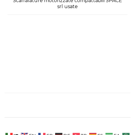
Scaffalature motorizzate compattabili SPACE
srl usate