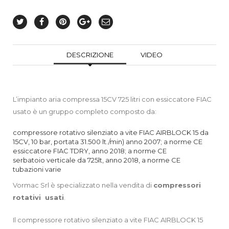
DESCRIZIONE
VIDEO
L’impianto aria compressa 15CV 725 litri con essiccatore FIAC
usato è un gruppo completo composto da:
compressore rotativo silenziato a vite FIAC AIRBLOCK 15 da
15CV, 10 bar, portata 31.500 lt./min) anno 2007; a norme CE
essiccatore FIAC TDRY, anno 2018; a norme CE
serbatoio verticale da 725lt, anno 2018, a norme CE
tubazioni varie
Vormac Srl è specializzato nella vendita di
compressori
rotativi usati
.
Il compressore rotativo silenziato a vite FIAC AIRBLOCK 15