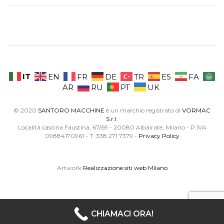
IT
EN
FR
DE
TR
ES
FA
AR
RU
PT
UK
© 2020
SANTORO MACCHINE
è un marchio registrato di
VORMAC
S.r.l.
Località cascina Faustina, 67/69 - 20080 Albairate, Milano - P.IVA
09884170961 - T. 338 271 7379 -
Privacy Policy
Artwork
Realizzazione siti web Milano
CHIAMACI ORA!