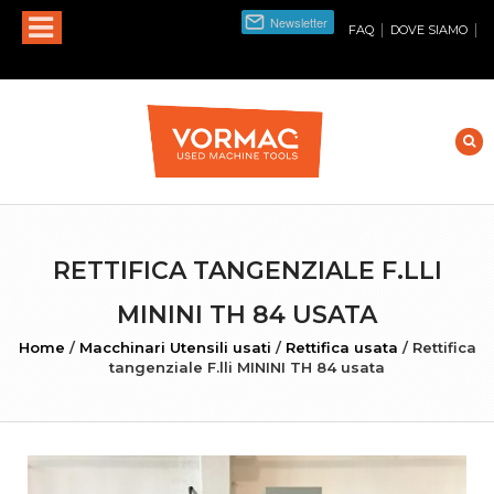
|
|
FAQ
DOVE SIAMO
RETTIFICA TANGENZIALE F.LLI
MININI TH 84 USATA
Home
/
Macchinari Utensili usati
/
Rettifica usata
/
Rettifica
tangenziale F.lli MININI TH 84 usata
INGRANDISCI FOTO