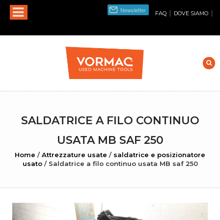
|
|
FAQ
DOVE SIAMO
SALDATRICE A FILO CONTINUO
USATA MB SAF 250
Home
/
Attrezzature usate
/
saldatrice e posizionatore
usato
/
Saldatrice a filo continuo usata MB saf 250
INGRANDISCI FOTO