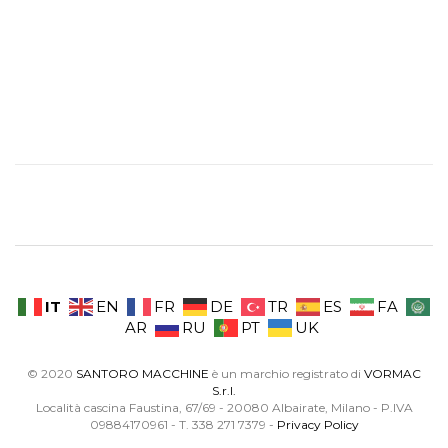
IT
EN
FR
DE
TR
ES
FA
AR
RU
PT
UK
© 2020
SANTORO MACCHINE
è un marchio registrato di
VORMAC
S.r.l.
Località cascina Faustina, 67/69 - 20080 Albairate, Milano - P.IVA
09884170961 - T. 338 271 7379 -
Privacy Policy