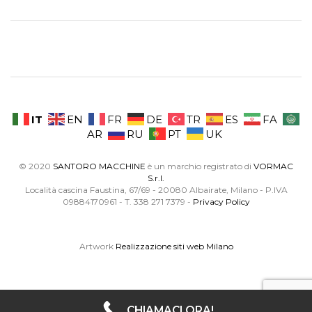
IT
EN
FR
DE
TR
ES
FA
AR
RU
PT
UK
© 2020
SANTORO MACCHINE
è un marchio registrato di
VORMAC
S.r.l.
Località cascina Faustina, 67/69 - 20080 Albairate, Milano - P.IVA
09884170961 - T. 338 271 7379 -
Privacy Policy
Artwork
Realizzazione siti web Milano
CHIAMACI ORA!