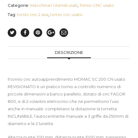
Categorie:
Macchinari Utensili usati
,
Tornio CNC usato
Tag:
tornio cnc 2 assi
,
tornio cnc usato
DESCRIZIONE
Il tornio cnc autoapprendimento MOMAC SC 200 CN usato
REVISIONATO è un pratico tornio a controllo numerico di
piccole dimensioni a banco parallelo, dotato di cnc FAGOR
800, e di 2 volantini eletrocnici che ne permettono l’uso
anche in manuale; completano la dotazione la torretta
INCLINABILE, l’autocentrante manuale a 3 griffe da 250mm di
diametro e le 2 lunette.
Altezza punte 200 mm, distanza punte 1000 mm, passaggio