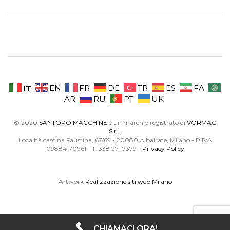
IT
EN
FR
DE
TR
ES
FA
AR
RU
PT
UK
© 2020
SANTORO MACCHINE
è un marchio registrato di
VORMAC
S.r.l.
Località cascina Faustina, 67/69 - 20080 Albairate, Milano - P.IVA
09884170961 - T. 338 271 7379 -
Privacy Policy
Artwork
Realizzazione siti web Milano
CHIAMACI ORA!