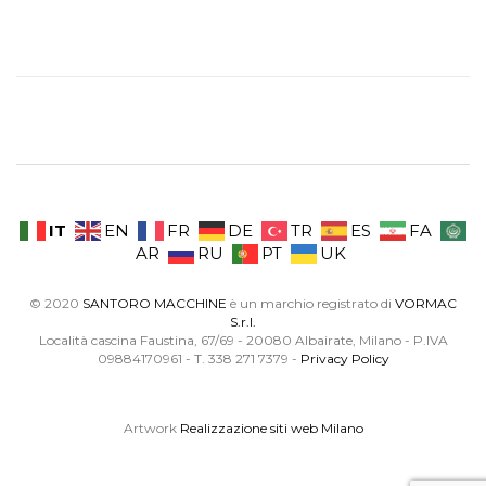
IT
EN
FR
DE
TR
ES
FA
AR
RU
PT
UK
© 2020
SANTORO MACCHINE
è un marchio registrato di
VORMAC
S.r.l.
Località cascina Faustina, 67/69 - 20080 Albairate, Milano - P.IVA
09884170961 - T. 338 271 7379 -
Privacy Policy
Artwork
Realizzazione siti web Milano