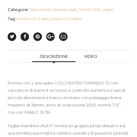
Categorie:
Macchinari Utensili usati
,
Tornio CNC usato
Tag:
tornio cnc 2 assi
,
tornio cnc usato
DESCRIZIONE
VIDEO
Il tornio cnc 2 assi usato COLCHESTER TORNADO T2 con
caricatore di barre è un tornio a controllo numerico 2 assi di
piccole dimensioni a banco inclinato con passaggio barra
massimo di 38mm, anno di costruzione 2005, norme “CE”,
con cnc FANUC 21i TB
Taglia mandrino ASA 5″ monta un gruppo pinze idraulico ed
una torretta automatica cambio utensili a 12 posizioni (utensili