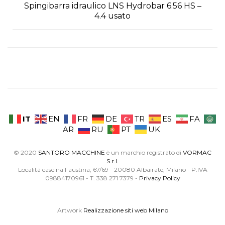
Spingibarra idraulico LNS Hydrobar 6.56 HS –
4.4 usato
IT
EN
FR
DE
TR
ES
FA
AR
RU
PT
UK
© 2020
SANTORO MACCHINE
è un marchio registrato di
VORMAC
S.r.l.
Località cascina Faustina, 67/69 - 20080 Albairate, Milano - P.IVA
09884170961 - T. 338 271 7379 -
Privacy Policy
Artwork
Realizzazione siti web Milano