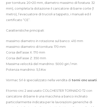
per tornitura: 20×20 mm, diametro massimo di foratura: 32
mm), completa la dotazione il caricatore di barre corte (1
metro), l’evacuatore di trucioli a tappeto, i manuali ed il
certificato “CE”.
Caratteristiche principali:
massimo diametro in rotazione sul banco: 410 mm
massimo diametro di tornitura: 170 mm
Corsa dell’asse X: 170 mm
Corsa dell’asse Z: 350 mm
Massima velocità del mandrino: 5000 giri / min
Potenza mandrino: 5,5 Kw
Vormac Srl è specializzato nella vendita di
torni cnc
usati
.
Il tornio cnc 2 assi usato COLCHESTER TORNADO T2 con
caricatore di barre è una macchina a banco inclinato
particolarmente indicata per le lavorazioni generiche di