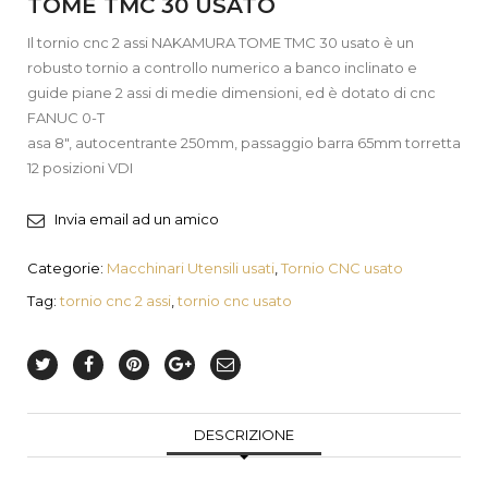
TOME TMC 30 USATO
Il tornio cnc 2 assi NAKAMURA TOME TMC 30 usato è un
robusto tornio a controllo numerico a banco inclinato e
guide piane 2 assi di medie dimensioni, ed è dotato di cnc
FANUC 0-T
asa 8″, autocentrante 250mm, passaggio barra 65mm torretta
12 posizioni VDI
Invia email ad un amico
Categorie:
Macchinari Utensili usati
,
Tornio CNC usato
Tag:
tornio cnc 2 assi
,
tornio cnc usato
DESCRIZIONE