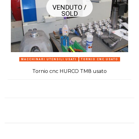
VENDUTO /
SOLD
MACCHINARI UTENSILI USATI
TORNIO CNC USATO
Tornio cnc HURCO TM8 usato