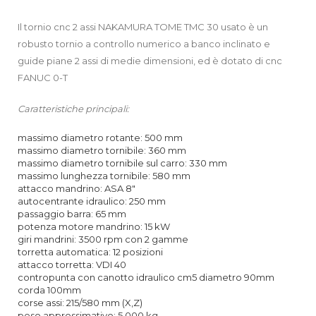
Il tornio cnc 2 assi NAKAMURA TOME TMC 30 usato è un
robusto tornio a controllo numerico a banco inclinato e
guide piane 2 assi di medie dimensioni, ed è dotato di cnc
FANUC 0-T
Caratteristiche principali:
massimo diametro rotante: 500 mm
massimo diametro tornibile: 360 mm
massimo diametro tornibile sul carro: 330 mm
massimo lunghezza tornibile: 580 mm
attacco mandrino: ASA 8″
autocentrante idraulico: 250 mm
passaggio barra: 65 mm
potenza motore mandrino: 15 kW
giri mandrini: 3500 rpm con 2 gamme
torretta automatica: 12 posizioni
attacco torretta: VDI 40
contropunta con canotto idraulico cm5 diametro 90mm
corda 100mm
corse assi: 215/580 mm (X,Z)
peso approssimativo: 5,000 kg