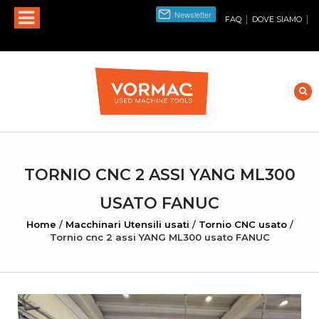
|
|
FAQ
DOVE SIAMO
TORNIO CNC 2 ASSI YANG ML300
USATO FANUC
Home
/
Macchinari Utensili usati
/
Tornio CNC usato
/
Tornio cnc 2 assi YANG ML300 usato FANUC
INGRANDISCI FOTO