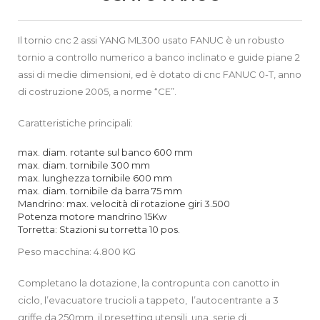
Il tornio cnc 2 assi YANG ML300 usato FANUC è un robusto
tornio a controllo numerico a banco inclinato e guide piane 2
assi di medie dimensioni, ed è dotato di cnc FANUC 0-T, anno
di costruzione 2005, a norme “CE”.
Caratteristiche principali:
max. diam. rotante sul banco 600 mm
max. diam. tornibile 300 mm
max. lunghezza tornibile 600 mm
max. diam. tornibile da barra 75 mm
Mandrino: max. velocità di rotazione giri 3.500
Potenza motore mandrino 15Kw
Torretta: Stazioni su torretta 10 pos.
Peso macchina: 4.800 KG
Completano la dotazione, la contropunta con canotto in
ciclo, l’evacuatore trucioli a tappeto, l’autocentrante a 3
griffe da 250mm, il presetting utensili, una serie di