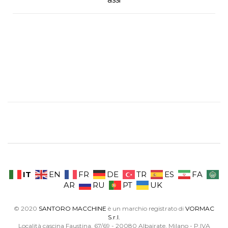
IT
EN
FR
DE
TR
ES
FA
AR
RU
PT
UK
© 2020
SANTORO MACCHINE
è un marchio registrato di
VORMAC
S.r.l.
Località cascina Faustina, 67/69 - 20080 Albairate, Milano - P.IVA