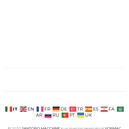
IT
EN
FR
DE
TR
ES
FA
AR
RU
PT
UK
© 2020
SANTORO MACCHINE
è un marchio registrato di
VORMAC