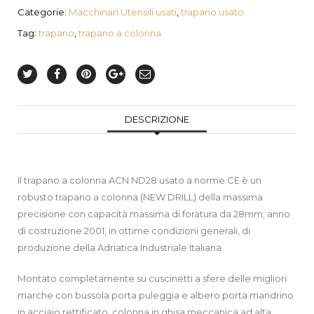
Categorie:
Macchinari Utensili usati
,
trapano usato
Tag:
trapano
,
trapano a colonna
DESCRIZIONE
Il trapano a colonna ACN ND28 usato a norme CE è un
robusto trapano a colonna (NEW DRILL) della massima
precisione con capacità massima di foratura da 28mm; anno
di costruzione 2001, in ottime condizioni generali, di
produzione della Adriatica Industriale Italiana.
Montato completamente su cuscinetti a sfere delle migliori
marche con bussola porta puleggia e albero porta mandrino
in acciaio rettificato, colonna in ghisa meccanica ad alta