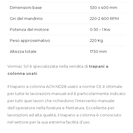
Dimensioni base
530 x 400 mm
Giri del mandrino
220-2.600 RPM
Potenza del motore
0.50 – 1 Kw
Peso approssimativo
220 Kg
Altezza totale
1730 mm
Vormac Srl è specializzata nella vendita di
trapani a
colonna
usati
.
Il trapano a colonna ACN ND28 usato a norme CE è ottimale
per tutte le lavorazioni manuali ed è particolarmente indicato
per tutti quei lavori che richiedono l’intervento manuale
dell’operatore nella foratura e filettatura. Eccellente per
lavorazioni ad alta qualità, il trapano a colonna è conosciuto
nel settore per la sua estrema facilità d’uso.