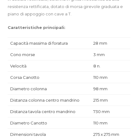
resistenza rettificata, dotato di morsa girevole graduata e
piano di appoggio con cave a T.
Caratteristiche principali:
Capacità massima di foratura
28 mm
Cono morse
3 mm
Velocità
8 n.
Corsa Canotto
110 mm
Diametro colonna
98 mm
Distanza colonna centro mandrino
215 mm
Distanza tavola centro mandrino
730 mm
Diametro Canotto
110 mm
Dimensioni tavola
275 x 275 mm