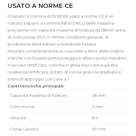
USATO A NORME CE
Il trapano a colonna ACN ND28 usato a norme CE è un
robusto trapano a colonna (NEW DRILL) della massima
precisione con capacità massima di foratura da 28mm; anno
di costruzione 2001, in ottime condizioni generali, di
produzione della Adriatica Industriale Italiana.
Montato completamente su cuscinetti a sfere delle migliori
marche con bussola porta puleggia e albero porta mandrino
in acciaio rettificato, colonna in ghisa meccanica ad alta
resistenza rettificata, dotato di morsa girevole graduata e
piano di appoggio con cave a T.
Caratteristiche principali:
Capacità massima di foratura
28 mm
Cono morse
3 mm
Velocità
8 n.
Corsa Canotto
110 mm