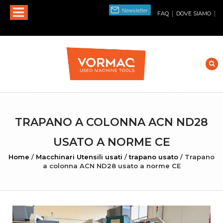
|
|
FAQ
DOVE SIAMO
TRAPANO A COLONNA ACN ND28
USATO A NORME CE
Home
/
Macchinari Utensili usati
/
trapano usato
/
Trapano
a colonna ACN ND28 usato a norme CE
INGRANDISCI FOTO