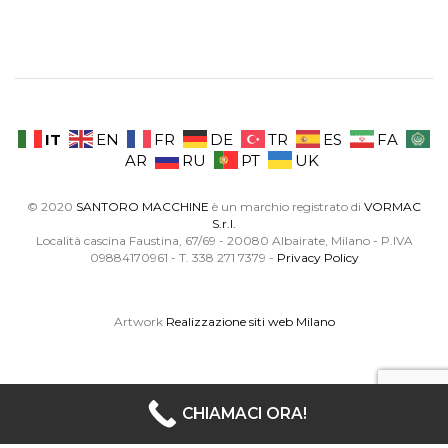
IT
EN
FR
DE
TR
ES
FA
AR
RU
PT
UK
© 2020
SANTORO MACCHINE
è un marchio registrato di
VORMAC
S.r.l.
Località cascina Faustina, 67/69 - 20080 Albairate, Milano - P.IVA
09884170961 - T. 338 271 7379 -
Privacy Policy
Artwork
Realizzazione siti web Milano
CHIAMACI ORA!