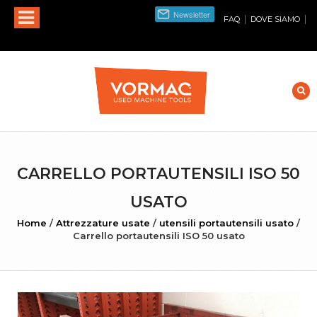
|
|
FAQ
DOVE SIAMO
CARRELLO PORTAUTENSILI ISO 50
USATO
Home
/
Attrezzature usate
/
utensili portautensili usato
/
Carrello portautensili ISO 50 usato
INGRANDISCI FOTO