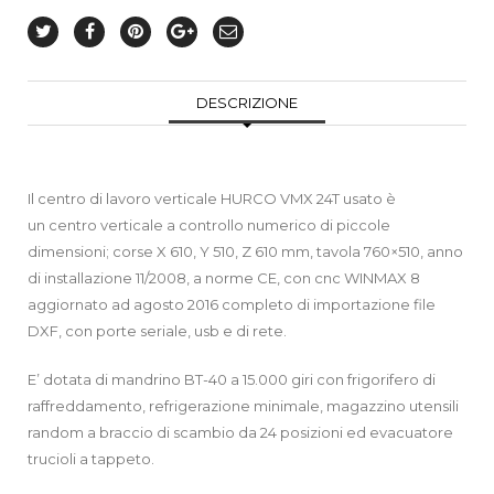
DESCRIZIONE
Il centro di lavoro verticale HURCO VMX 24T usato è
un centro verticale a controllo numerico di piccole
dimensioni; corse X 610, Y 510, Z 610 mm, tavola 760×510, anno
di installazione 11/2008, a norme CE, con cnc WINMAX 8
aggiornato ad agosto 2016 completo di importazione file
DXF, con porte seriale, usb e di rete.
E’ dotata di mandrino BT-40 a 15.000 giri con frigorifero di
raffreddamento, refrigerazione minimale, magazzino utensili
random a braccio di scambio da 24 posizioni ed evacuatore
trucioli a tappeto.