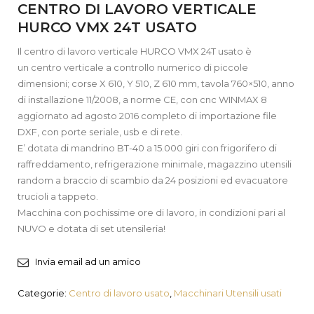
CENTRO DI LAVORO VERTICALE
HURCO VMX 24T USATO
Il centro di lavoro verticale HURCO VMX 24T usato è
un centro verticale a controllo numerico di piccole
dimensioni; corse X 610, Y 510, Z 610 mm, tavola 760×510, anno
di installazione 11/2008, a norme CE, con cnc WINMAX 8
aggiornato ad agosto 2016 completo di importazione file
DXF, con porte seriale, usb e di rete.
E’ dotata di mandrino BT-40 a 15.000 giri con frigorifero di
raffreddamento, refrigerazione minimale, magazzino utensili
random a braccio di scambio da 24 posizioni ed evacuatore
trucioli a tappeto.
Macchina con pochissime ore di lavoro, in condizioni pari al
NUVO e dotata di set utensileria!
Invia email ad un amico
Categorie:
Centro di lavoro usato
,
Macchinari Utensili usati