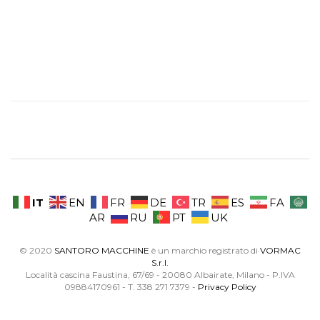
IT
EN
FR
DE
TR
ES
FA
AR
RU
PT
UK
© 2020
SANTORO MACCHINE
è un marchio registrato di
VORMAC
S.r.l.
Località cascina Faustina, 67/69 - 20080 Albairate, Milano - P.IVA
09884170961 - T. 338 271 7379 -
Privacy Policy