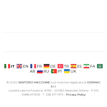
IT
EN
FR
DE
TR
ES
FA
AR
RU
PT
UK
© 2020
SANTORO MACCHINE
è un marchio registrato di
VORMAC
S.r.l.
Località cascina Faustina, 67/69 - 20080 Albairate, Milano - P.IVA
09884170961 - T. 338 271 7379 -
Privacy Policy