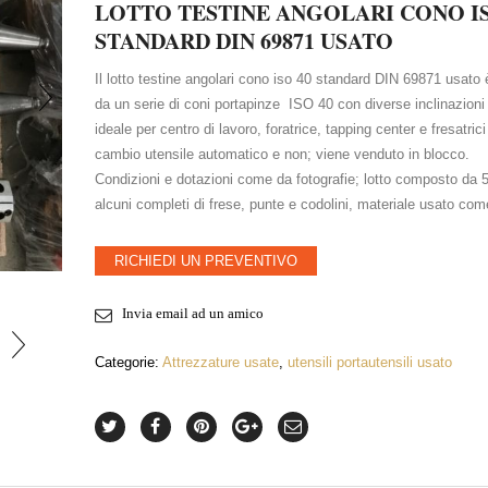
LOTTO TESTINE ANGOLARI CONO IS
STANDARD DIN 69871 USATO
Il lotto testine angolari cono iso 40 standard DIN 69871 usat
da un serie di coni portapinze ISO 40 con diverse inclinazioni 
ideale per centro di lavoro, foratrice, tapping center e fresatric
cambio utensile automatico e non; viene venduto in blocco.
Condizioni e dotazioni come da fotografie; lotto composto da 5
alcuni completi di frese, punte e codolini, materiale usato com
INGRANDISCI FOTO
RICHIEDI UN PREVENTIVO
Invia email ad un amico
Categorie:
Attrezzature usate
,
utensili portautensili usato