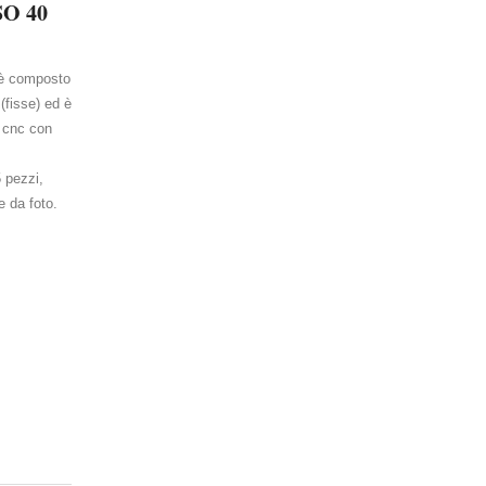
O 40
o è composto
(fisse) ed è
i cnc con
 pezzi,
e da foto.
INGRANDISCI FOTO