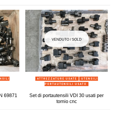
VENDUTO / SOLD
ANTEPRIMA
NSILI
ATTREZZATURE USATE
UTENSILI
PORTAUTENSILI USATO
IN 69871
Set di portautensili VDI 30 usati per
tornio cnc
ATTRE