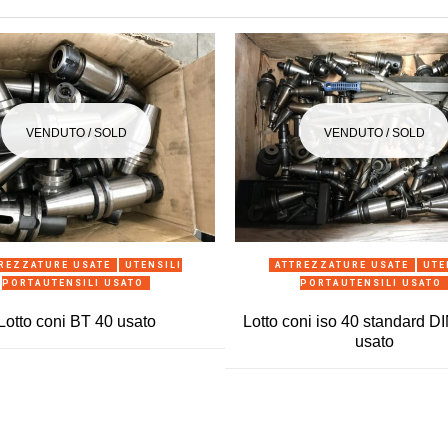
VENDUTO / SOLD
VENDUTO / SOLD
ANTEPRIMA
ANTEPRIMA
REZZATURE USATE
UTENSILI
ATTREZZATURE USATE
UTE
PORTAUTENSILI USATO
PORTAUTENSILI USATO
Lotto coni BT 40 usato
Lotto coni iso 40 standard D
usato